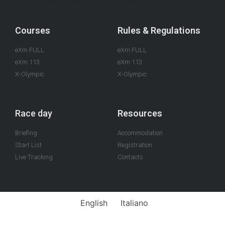
Courses
Rules & Regulations
eXm FULL
eXm FULL
eXm 113
eXm 113
X-Olympic
X-Olympic
Race day
Resources
Briefing
Accommodation
Start List
Registration
Live Tracking
Contacts
English
Italiano